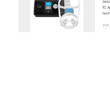
assu
10, 
tech
Voir