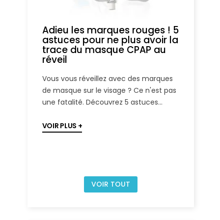
Adieu les marques rouges ! 5
Prix C
astuces pour ne plus avoir la
Louer
trace du masque CPAP au
mach
réveil
Locatio
Vous vous réveillez avec des marques
quelle e
de masque sur le visage ? Ce n'est pas
économ
une fatalité. Découvrez 5 astuces...
en Tunis
VOIR PLUS
VOIR P
VOIR TOUT