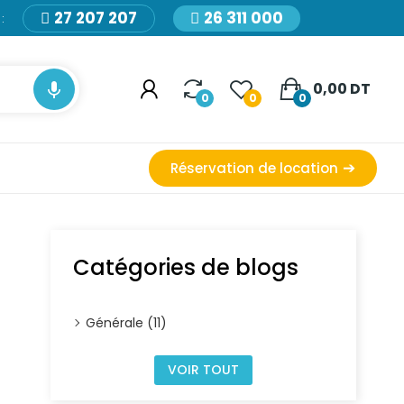
27 207 207
26 311 000
:

0,00 DT
0
0
0
Réservation de location
Catégories de blogs
Générale (11)
VOIR TOUT