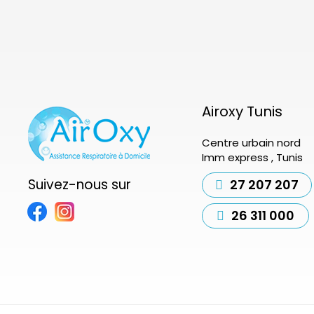
Airoxy Tunis
Centre urbain nord
Imm express , Tunis
Suivez-nous sur
27 207 207
26 311 000