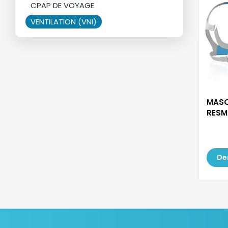
CPAP DE VOYAGE
VENTILATION (VNI)
MASQ
RESM
AirTo
De