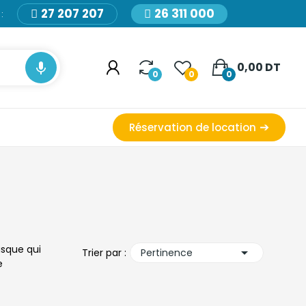
27 207 207
26 311 000
:

0,00 DT
0
0
0
Réservation de location
sque qui

Trier par :
Pertinence
e