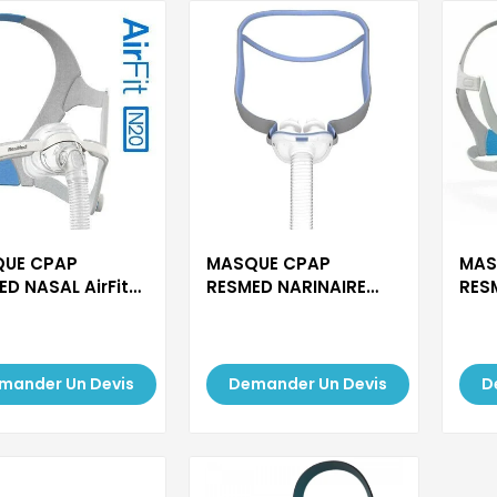
UE CPAP
MASQUE CPAP
MAS
 NASAL AirFit
RESMED NARINAIRE
RESM
AirF...
F...
mander Un Devis
Demander Un Devis
D