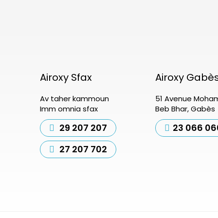
Airoxy Sfax
Airoxy Gabè
Av taher kammoun
51 Avenue Moham
Imm omnia sfax
Beb Bhar, Gabès
29 207 207
23 066 06
27 207 702