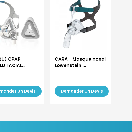
UE CPAP
CARA - Masque nasal
ED FACIAL
Lowenstein ...
uch...
mander Un Devis
Demander Un Devis