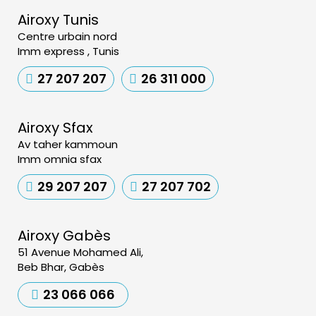
Airoxy Tunis
Centre urbain nord
Imm express , Tunis
27 207 207
26 311 000
Airoxy Sfax
Av taher kammoun
Imm omnia sfax
29 207 207
27 207 702
Airoxy Gabès
51 Avenue Mohamed Ali,
Beb Bhar, Gabès
23 066 066