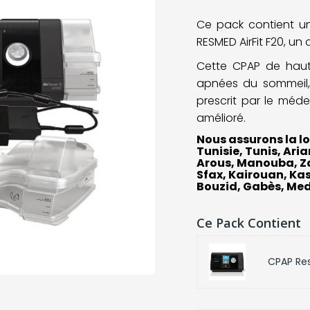
Ce pack contient u
RESMED AirFit F20,
un c
Cette CPAP de haut
apnées du sommeil, 
prescrit par le méd
amélioré.
Nous assurons la loc
Tunisie, Tunis, Ari
Arous, Manouba, Za
Sfax, Kairouan, Kas
Bouzid, Gabès, Medn
Ce Pack Contient
CPAP Res