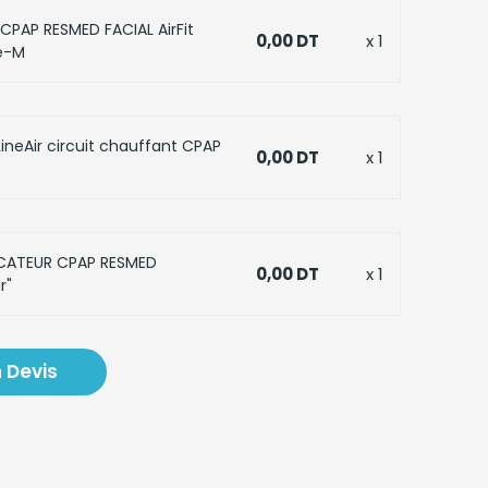
PAP RESMED FACIAL AirFit
0,00 DT
x 1
le-M
ineAir circuit chauffant CPAP
0,00 DT
x 1
ICATEUR CPAP RESMED
0,00 DT
x 1
r"
 Devis