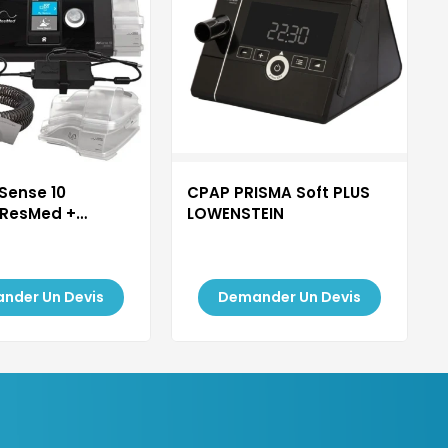
Sense 10
CPAP PRISMA Soft PLUS
 ResMed +
LOWENSTEIN
CPAP...
nder Un Devis
Demander Un Devis