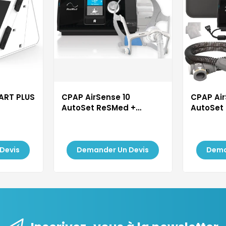
ART PLUS
CPAP AirSense 10
CPAP Air
AutoSet ReSMed +
AutoSet
MASQUE CPAP...
MASQUE 
Devis
Demander Un Devis
Dema