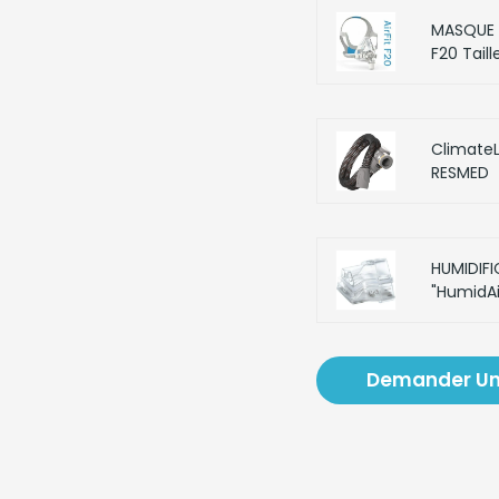
MASQUE C
F20 Tail
ClimateL
RESMED
HUMIDIF
"HumidAi
Demander Un