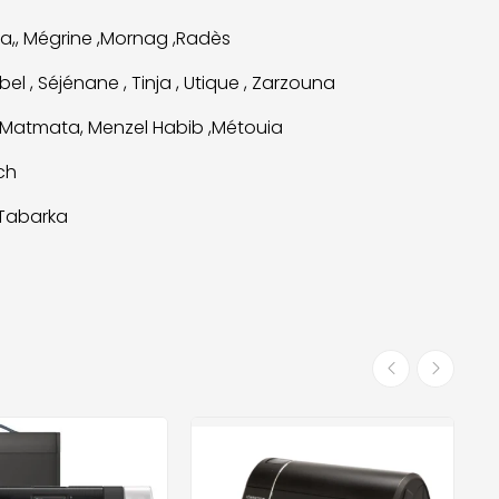
a,, Mégrine ,Mornag ,Radès
ebel , Séjénane , Tinja , Utique , Zarzouna
 Matmata, Menzel Habib ,Métouia
ich
 Tabarka