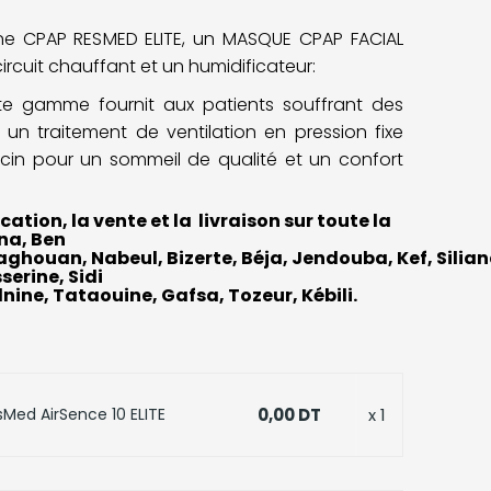
ne CPAP RESMED ELITE, un
MASQUE CPAP FACIAL
ircuit chauffant et un humidificateur:
e gamme fournit aux patients souffrant des
un traitement de ventilation en pression fixe
ecin pour un sommeil de qualité et un confort
ation, la vente et la livraison sur toute la
ana, Ben
ghouan, Nabeul, Bizerte, Béja, Jendouba, Kef, Silian
serine, Sidi
ine, Tataouine, Gafsa, Tozeur, Kébili.
0,00 DT
x 1
Med AirSence 10 ELITE