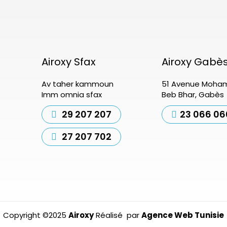
Airoxy Sfax
Airoxy Gabè
Av taher kammoun
51 Avenue Moham
Imm omnia sfax
Beb Bhar, Gabès
29 207 207
23 066 06
27 207 702
Copyright ©2025
Airoxy
Réalisé par
Agence Web Tunisie