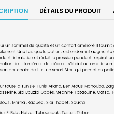
CRIPTION
DÉTAILS DU PRODUIT
r un sommeil de qualité et un confort amélioré. Il fourni
cilement. Une fois que le patient est endormi, il augment
pendant l’inhalation et réduit la pression pendant l’expirat
 fonction de la lumière de la pièce et s’éteint automatique
son partenaire de lit et un smart Start qui permet au patie
 sur toute la Tunisie, Tunis, Ariana, Ben Arous, Manouba, Za
Kasserine, Sidi Bouzid, Gabès, Mednine, Tataouine, Gafsa, To
ous , Mnihla , Raoued , Sidi Thabet , Soukra
ez El Bab , Nefza , Teboursouk , Tester , Thibar