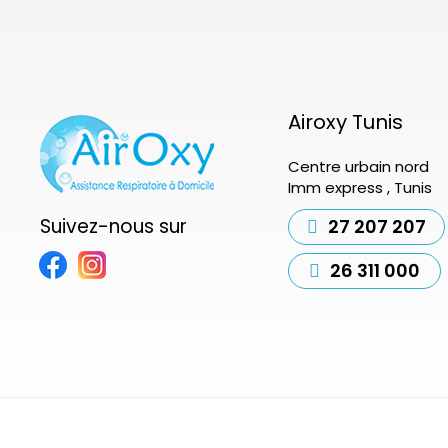
Airoxy Tunis
Centre urbain nord
Imm express , Tunis
Suivez-nous sur
27 207 207
26 311 000