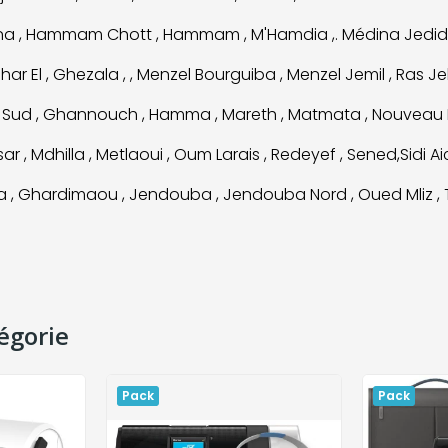
chana , Hammam Chott , Hammam , M'Hamdia ,. Médina Jedid
 Ghar El , Ghezala , , Menzel Bourguiba , Menzel Jemil , Ras J
 Sud , Ghannouch , Hamma , Mareth , Matmata , Nouveau
ar , Mdhilla , Metlaoui , Oum Larais , Redeyef , Sened,Sidi A
a , Ghardimaou , Jendouba , Jendouba Nord , Oued Mliz ,
égorie
Pack
Pack