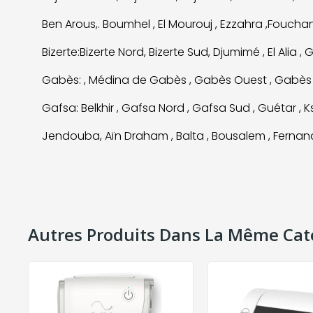
Ben Arous,. Boumhel , El Mourouj , Ezzahra ,Fou
Bizerte:Bizerte Nord, Bizerte Sud, Djumimé , El Alia ,
Gabès: , Médina de Gabès , Gabès Ouest , Gabès
Gafsa: Belkhir , Gafsa Nord , Gafsa Sud , Guétar , Ks
Jendouba, Aïn Draham , Balta , Bousalem , Fernan
Autres Produits Dans La Même Cat