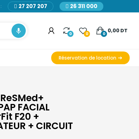
27 207 207
26 311 000
:

0,00 DT
0
0
0
Réservation de location
E ReSMed+
AP FACIAL
Fit F20 +
ATEUR + CIRCUIT