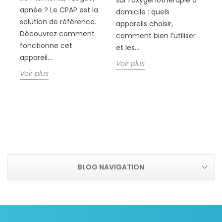
apnée ? Le CPAP est la
ou
domicile : quels
solution de référence.
éc
appareils choisir,
Découvrez comment
vi
comment bien l’utiliser
 et
fonctionne cet
ma
et les...
appareil...
ou.
le
Voir plus
Voir plus
Voi
BLOG NAVIGATION