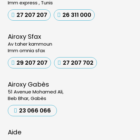
Imm express , Tunis
27 207 207
26 311 000
Airoxy Sfax
Av taher kammoun
Imm omnia sfax
29 207 207
27 207 702
Airoxy Gabès
51 Avenue Mohamed Ali,
Beb Bhar, Gabès
23 066 066
Aide