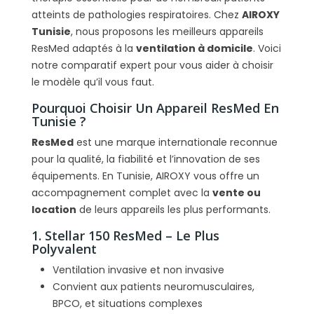
en Tunisie ?
atteints de pathologies respiratoires. Chez
AIROXY
Quelle est la différence entre Lumis et
Tunisie
, nous proposons les meilleurs appareils
Stellar ?
ResMed adaptés à la
ventilation à domicile
. Voici
Lequel est le plus silencieux ?
notre comparatif expert pour vous aider à choisir
le modèle qu’il vous faut.
Pourquoi Choisir Un Appareil ResMed En
Tunisie ?
ResMed
est une marque internationale reconnue
pour la qualité, la fiabilité et l’innovation de ses
équipements. En Tunisie, AIROXY vous offre un
accompagnement complet avec la
vente ou
location
de leurs appareils les plus performants.
1. Stellar 150 ResMed – Le Plus
Polyvalent
Ventilation invasive et non invasive
Convient aux patients neuromusculaires,
BPCO, et situations complexes