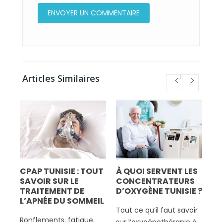
Articles Similaires
CPAP TUNISIE : TOUT
À QUOI SERVENT LES
BI
SAVOIR SUR LE
CONCENTRATEURS
M
TRAITEMENT DE
D’OXYGÈNE TUNISIE ?
TU
L’APNÉE DU SOMMEIL
NA
Tout ce qu’il faut savoir
&
Ronflements, fatigue,
Fu
sur l’oxygénothérapie à