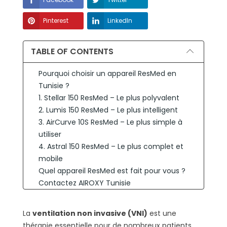
Pinterest
LinkedIn
TABLE OF CONTENTS
Pourquoi choisir un appareil ResMed en
Tunisie ?
1. Stellar 150 ResMed – Le plus polyvalent
2. Lumis 150 ResMed – Le plus intelligent
3. AirCurve 10S ResMed – Le plus simple à
utiliser
4. Astral 150 ResMed – Le plus complet et
mobile
Quel appareil ResMed est fait pour vous ?
Contactez AIROXY Tunisie
FAQ – Appareils VNI ResMed Tunisie
Peut-on utiliser ces appareils à domicile ?
La
ventilation non invasive (VNI)
est une
Est-ce que ces appareils sont disponibles
thérapie essentielle pour de nombreux patients