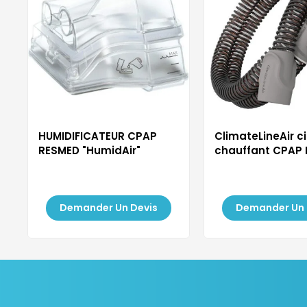
HUMIDIFICATEUR CPAP
ClimateLineAir ci
RESMED "HumidAir"
chauffant CPAP
Demander Un Devis
Demander Un 