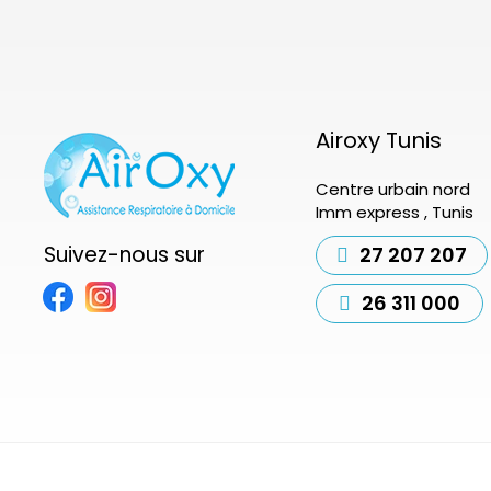
Airoxy Tunis
Centre urbain nord
Imm express , Tunis
Suivez-nous sur
27 207 207
26 311 000