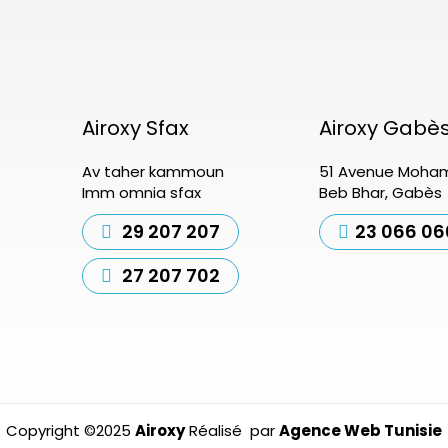
Airoxy Sfax
Airoxy Gabè
Av taher kammoun
51 Avenue Moham
Imm omnia sfax
Beb Bhar, Gabès
29 207 207
23 066 06
27 207 702
Copyright ©2025
Airoxy
Réalisé par
Agence Web Tunisie