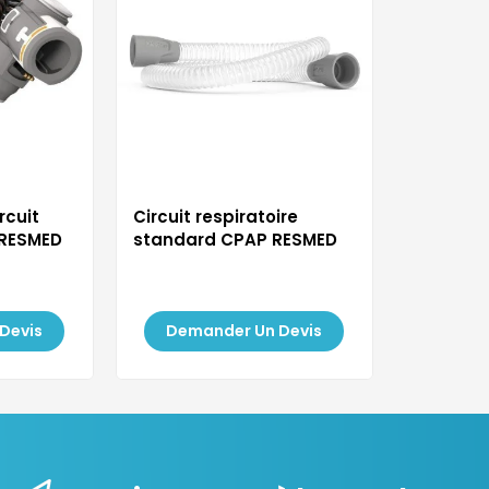
rcuit
Circuit respiratoire
 RESMED
standard CPAP RESMED
Devis
Demander Un Devis