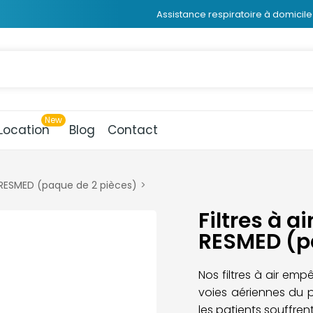
Assistance respiratoire à domicile 
Location
Blog
Contact
P RESMED (paque de 2 pièces)
Filtres à a
RESMED (p
Nos filtres à air emp
voies aériennes du p
les patients souffren