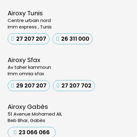
Airoxy Tunis
Centre urbain nord
Imm express , Tunis
27 207 207
26 311 000
Airoxy Sfax
Av taher kammoun
Imm omnia sfax
29 207 207
27 207 702
Airoxy Gabès
51 Avenue Mohamed Ali,
Beb Bhar, Gabès
23 066 066