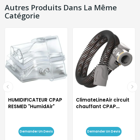
Autres Produits Dans La Même
Catégorie
HUMIDIFICATEUR CPAP
ClimateLineAir circuit
RESMED "HumidAir"
chauffant CPAP
RESMED
Demander Un Devis
Demander Un Devis