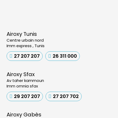
Airoxy Tunis
Centre urbain nord
Imm express , Tunis
27 207 207
26 311 000
Airoxy Sfax
Av taher kammoun
Imm omnia sfax
29 207 207
27 207 702
Airoxy Gabès