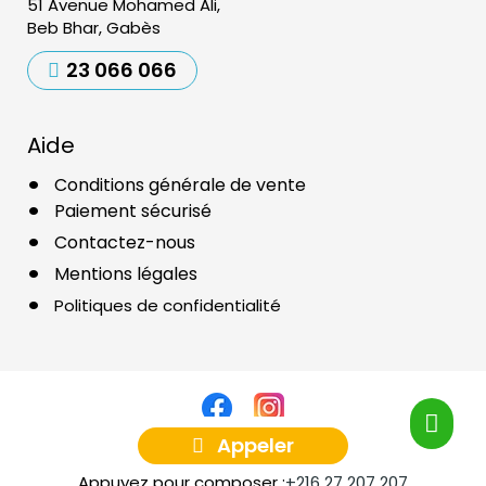
51 Avenue Mohamed Ali,
Beb Bhar, Gabès
23 066 066
Aide
Conditions générale de vente
Paiement sécurisé
Contactez-nous
Mentions légales
Politiques de confidentialité
Appeler
Copyright ©2025
Airoxy
Réalisé par
Agence Web
Tunisie
Appuyez pour composer :
+216 27 207 207