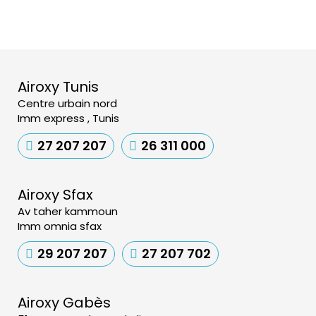
Airoxy Tunis
Centre urbain nord
Imm express , Tunis
27 207 207
26 311 000
Airoxy Sfax
Av taher kammoun
Imm omnia sfax
29 207 207
27 207 702
Airoxy Gabès