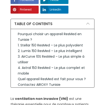
Pinterest
LinkedIn
TABLE OF CONTENTS
Pourquoi choisir un appareil ResMed en
Tunisie ?
1. Stellar 150 ResMed – Le plus polyvalent
2. Lumis 150 ResMed – Le plus intelligent
3. AirCurve 10S ResMed – Le plus simple à
utiliser
4. Astral 150 ResMed – Le plus complet et
mobile
Quel appareil ResMed est fait pour vous ?
Contactez AIROXY Tunisie
FAQ – Appareils VNI ResMed Tunisie
Peut-on utiliser ces appareils à domicile ?
La
ventilation non invasive (VNI)
est une
Est-ce que ces appareils sont disponibles
thérapie essentielle pour de nombreux patients