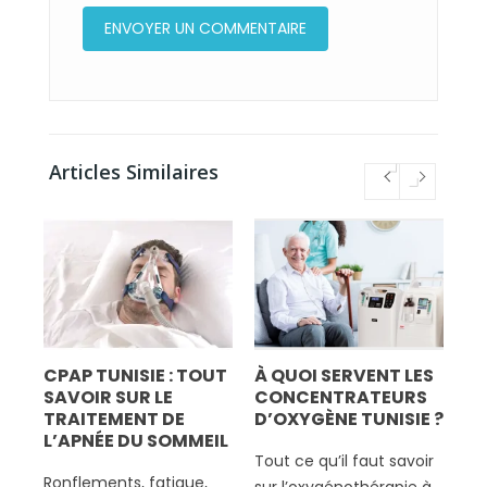
Articles Similaires
CPAP TUNISIE : TOUT
À QUOI SERVENT LES
BI
SAVOIR SUR LE
CONCENTRATEURS
M
TRAITEMENT DE
D’OXYGÈNE TUNISIE ?
TU
L’APNÉE DU SOMMEIL
NA
Tout ce qu’il faut savoir
&
Ronflements, fatigue,
Fu
sur l’oxygénothérapie à