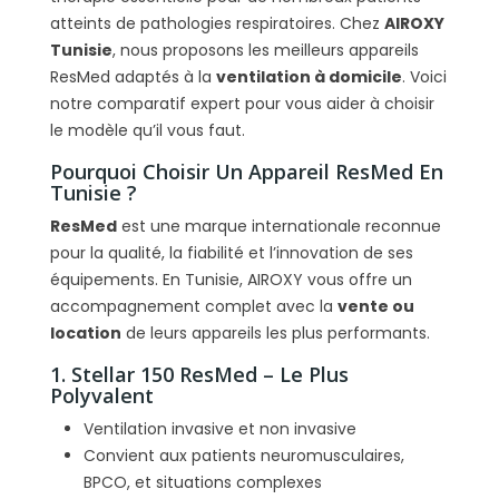
en Tunisie ?
atteints de pathologies respiratoires. Chez
AIROXY
Quelle est la différence entre Lumis et
Tunisie
, nous proposons les meilleurs appareils
Stellar ?
ResMed adaptés à la
ventilation à domicile
. Voici
Lequel est le plus silencieux ?
notre comparatif expert pour vous aider à choisir
le modèle qu’il vous faut.
Pourquoi Choisir Un Appareil ResMed En
Tunisie ?
ResMed
est une marque internationale reconnue
pour la qualité, la fiabilité et l’innovation de ses
équipements. En Tunisie, AIROXY vous offre un
accompagnement complet avec la
vente ou
location
de leurs appareils les plus performants.
1. Stellar 150 ResMed – Le Plus
Polyvalent
Ventilation invasive et non invasive
Convient aux patients neuromusculaires,
BPCO, et situations complexes