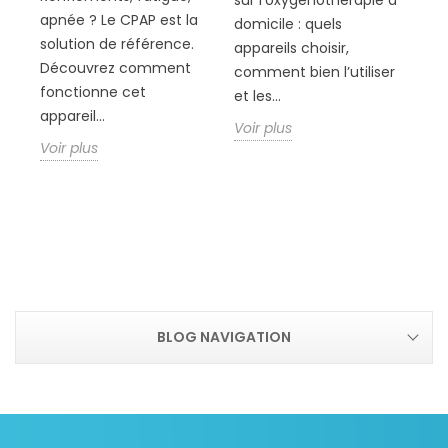
apnée ? Le CPAP est la
ou
domicile : quels
solution de référence.
éc
appareils choisir,
Découvrez comment
vi
comment bien l’utiliser
 et
fonctionne cet
ma
et les...
appareil...
ou.
le
Voir plus
Voir plus
Voi
BLOG NAVIGATION