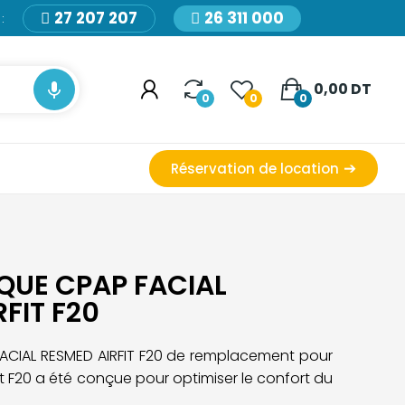
27 207 207
26 311 000
:

0,00 DT
0
0
0
Réservation de location
QUE CPAP FACIAL
FIT F20
ACIAL RESMED AIRFIT F20
de remplacement pour
it F20 a été conçue
pour optimiser le confort du