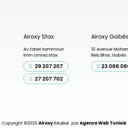
Airoxy Sfax
Airoxy Gabè
Av taher kammoun
51 Avenue Moham
Imm omnia sfax
Beb Bhar, Gabès
29 207 207
23 066 06
27 207 702
Copyright ©2025
Airoxy
Réalisé par
Agence Web Tunisie