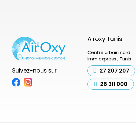
Airoxy Tunis
Centre urbain nord
Imm express , Tunis
Suivez-nous sur
27 207 207
26 311 000