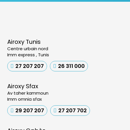
Airoxy Tunis
Centre urbain nord
Imm express , Tunis
27 207 207
26 311 000
Airoxy Sfax
Av taher kammoun
Imm omnia sfax
29 207 207
27 207 702